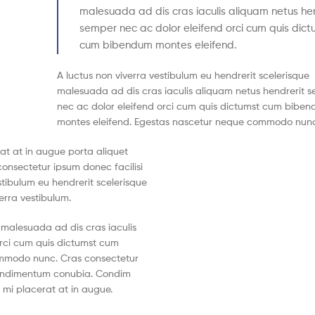
malesuada ad dis cras iaculis aliquam netus he
semper nec ac dolor eleifend orci cum quis dict
cum bibendum montes eleifend.
A luctus non viverra vestibulum eu hendrerit scelerisque
malesuada ad dis cras iaculis aliquam netus hendrerit 
nec ac dolor eleifend orci cum quis dictumst cum bibe
montes eleifend. Egestas nascetur neque commodo nun
at at in augue porta aliquet
nsectetur ipsum donec facilisi
estibulum eu hendrerit scelerisque
erra vestibulum.
e malesuada ad dis cras iaculis
orci cum quis dictumst cum
mmodo nunc. Cras consectetur
. Condimentum conubia. Condim
 mi placerat at in augue.