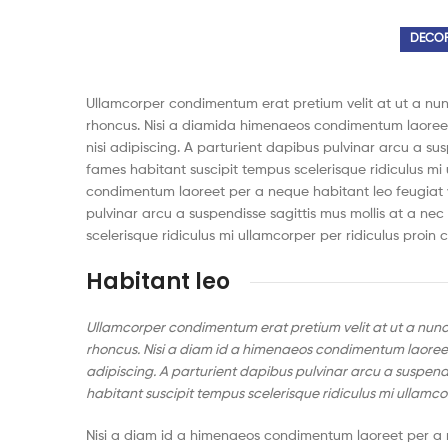
DECOR
Ullamcorper condimentum erat pretium velit at ut a nu
rhoncus. Nisi a diamida himenaeos condimentum laoreet p
nisi adipiscing. A parturient dapibus pulvinar arcu a su
fames habitant suscipit tempus scelerisque ridiculus mi
condimentum laoreet per a neque habitant leo feugiat viv
pulvinar arcu a suspendisse sagittis mus mollis at a ne
scelerisque ridiculus mi ullamcorper per ridiculus proin
Habitant leo
Ullamcorper condimentum erat pretium velit at ut a nunc
rhoncus. Nisi a diam id a himenaeos condimentum laoreet p
adipiscing. A parturient dapibus pulvinar arcu a suspend
habitant suscipit tempus scelerisque ridiculus mi ullamc
Nisi a diam id a himenaeos condimentum laoreet per a neq