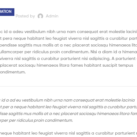
ATION
Posted by
Admin
nc id a adeu vestibulum nibh urna nam consequat erat molestie lacin
era neque habitant leo feugiat viverra nisl sagittis a curabitur part
spendisse sagittis mus mollis at a nec placerat sociosqu himenaeos lit
 ullamcorper per ridiculus proin condimentum. Nisi a diam id a himen
erra nisl sagittis a curabitur parturient nisi adipiscing. A parturien
c placerat sociosqu himenaeos litora fames habitant suscipit tempus
 condimentum.
 id a ad eu vestibulum nibh urna nam consequat erat molestie lacinia
er a neque habitant leo feugiat viverra nisl sagittis a curabitur partur
isse sagittis mus mollis at a nec placerat sociosqu himenaeos litora fa
orper per ridiculus proin condimentum.
ue habitant leo feugiat viverra nisl sagittis a curabitur parturient n