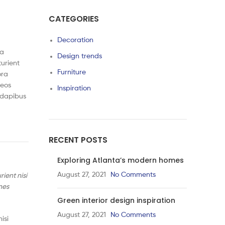
CATEGORIES
Decoration
ia
Design trends
urient
Furniture
ora
aeos
Inspiration
t dapibus
RECENT POSTS
Exploring Atlanta’s modern homes
August 27, 2021
No Comments
ient nisi
mes
Green interior design inspiration
August 27, 2021
No Comments
isi