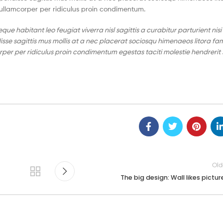
 ullamcorper per ridiculus proin condimentum.
e habitant leo feugiat viverra nisl sagittis a curabitur parturient nisi
isse sagittis mus mollis at a nec placerat sociosqu himenaeos litora fa
rper per ridiculus proin condimentum egestas taciti molestie hendrerit s
Old
The big design: Wall likes pictur