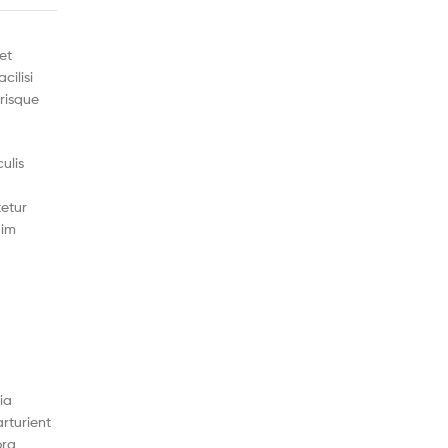
et
ilisi
erisque
ulis
etur
dim
ia
rturient
ora