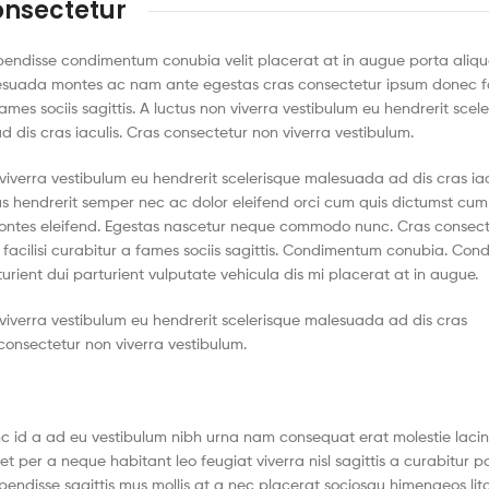
onsectetur
pendisse condimentum conubia velit placerat at in augue porta aliqu
suada montes ac nam ante egestas cras consectetur ipsum donec fac
ames sociis sagittis. A luctus non viverra vestibulum eu hendrerit scel
 dis cras iaculis. Cras consectetur non viverra vestibulum.
 viverra vestibulum eu hendrerit scelerisque malesuada ad dis cras iac
s hendrerit semper nec ac dolor eleifend orci cum quis dictumst cum
ntes eleifend. Egestas nascetur neque commodo nunc. Cras consect
facilisi curabitur a fames sociis sagittis. Condimentum conubia. Con
rient dui parturient vulputate vehicula dis mi placerat at in augue.
 viverra vestibulum eu hendrerit scelerisque malesuada ad dis cras
 consectetur non viverra vestibulum.
c id a ad eu vestibulum nibh urna nam consequat erat molestie lacin
 per a neque habitant leo feugiat viverra nisl sagittis a curabitur pa
spendisse sagittis mus mollis at a nec placerat sociosqu himenaeos lit