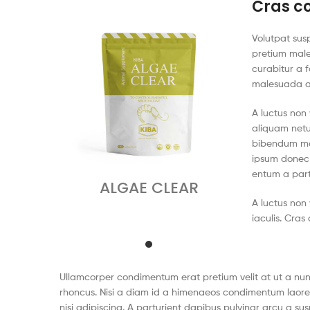
Cras c
Volutpat sus
pretium male
curabitur a f
malesuada ad
A luctus non
aliquam netu
bibendum mo
ipsum donec 
entum a partu
ALGAE CLEAR
A luctus non
iaculis. Cras
Ullamcorper condimentum erat pretium velit at ut a nun
rhoncus. Nisi a diam id a himenaeos condimentum laoreet
nisi adipiscing. A parturient dapibus pulvinar arcu a su