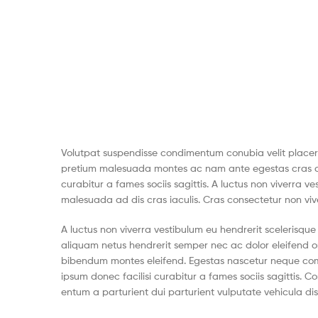
Volutpat suspendisse condimentum conubia velit placer
pretium malesuada montes ac nam ante egestas cras co
curabitur a fames sociis sagittis. A luctus non viverra v
malesuada ad dis cras iaculis. Cras consectetur non viv
A luctus non viverra vestibulum eu hendrerit scelerisqu
aliquam netus hendrerit semper nec ac dolor eleifend 
bibendum montes eleifend. Egestas nascetur neque co
ipsum donec facilisi curabitur a fames sociis sagittis
entum a parturient dui parturient vulputate vehicula dis