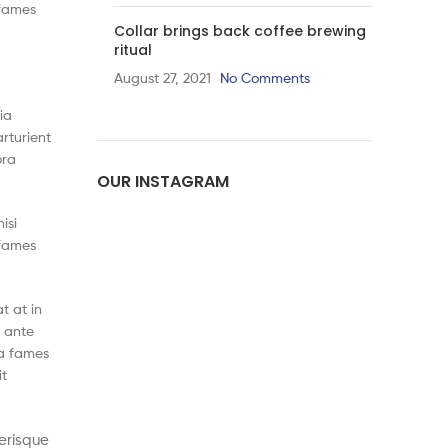
 fames
Collar brings back coffee brewing
ritual
August 27, 2021
No Comments
ia
rturient
ora
OUR INSTAGRAM
isi
 fames
t at in
 ante
 a fames
it
lerisque