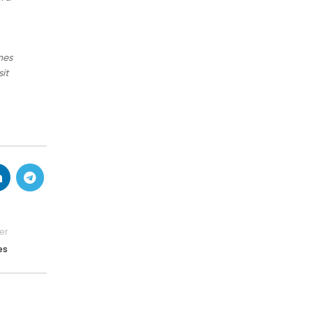
mes
it
er
es