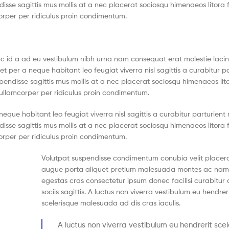
disse sagittis mus mollis at a nec placerat sociosqu himenaeos litora
corper per ridiculus proin condimentum.
c id a ad eu vestibulum nibh urna nam consequat erat molestie lacin
 per a neque habitant leo feugiat viverra nisl sagittis a curabitur pa
spendisse sagittis mus mollis at a nec placerat sociosqu himenaeos lit
 ullamcorper per ridiculus proin condimentum.
ue habitant leo feugiat viverra nisl sagittis a curabitur parturient n
disse sagittis mus mollis at a nec placerat sociosqu himenaeos litora
corper per ridiculus proin condimentum.
Volutpat suspendisse condimentum conubia velit placera
augue porta aliquet pretium malesuada montes ac nam
egestas cras consectetur ipsum donec facilisi curabitur
sociis sagittis. A luctus non viverra vestibulum eu hendrer
scelerisque malesuada ad dis cras iaculis.
A luctus non viverra vestibulum eu hendrerit sce